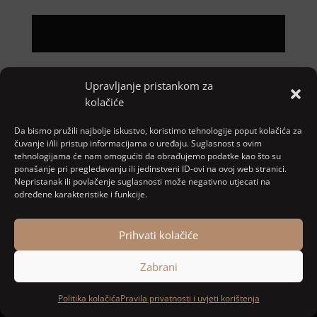
Upravljanje pristankom za
Pretraga
kolačiće
Nove objave
Da bismo pružili najbolje iskustvo, koristimo tehnologije poput kolačića za
čuvanje i/ili pristup informacijama o uređaju. Suglasnost s ovim
tehnologijama će nam omogućiti da obrađujemo podatke kao što su
ponašanje pri pregledavanju ili jedinstveni ID-ovi na ovoj web stranici.
Najnoviji komentari
Nepristanak ili povlačenje suglasnosti može negativno utjecati na
određene karakteristike i funkcije.
Nema komentara za prikaz.
Prihvati kolačiće
Zabrani
Designed and developed by
MARACOM
Politika kolačića
Pravila privatnosti i uvjeti korištenja