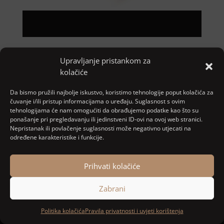
Upravljanje pristankom za
Pretraga
kolačiće
Nove objave
Da bismo pružili najbolje iskustvo, koristimo tehnologije poput kolačića za
čuvanje i/ili pristup informacijama o uređaju. Suglasnost s ovim
tehnologijama će nam omogućiti da obrađujemo podatke kao što su
ponašanje pri pregledavanju ili jedinstveni ID-ovi na ovoj web stranici.
Najnoviji komentari
Nepristanak ili povlačenje suglasnosti može negativno utjecati na
određene karakteristike i funkcije.
Nema komentara za prikaz.
Prihvati kolačiće
Zabrani
Designed and developed by
MARACOM
Politika kolačića
Pravila privatnosti i uvjeti korištenja