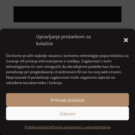
Upravljanje pristankom za
Pretraga
kolačiće
Nove objave
Da bismo pružili najbolje iskustvo, koristimo tehnologije poput kolačića za
čuvanje i/ili pristup informacijama o uređaju. Suglasnost s ovim
tehnologijama će nam omogućiti da obrađujemo podatke kao što su
ponašanje pri pregledavanju ili jedinstveni ID-ovi na ovoj web stranici.
Najnoviji komentari
Nepristanak ili povlačenje suglasnosti može negativno utjecati na
određene karakteristike i funkcije.
Nema komentara za prikaz.
Prihvati kolačiće
Zabrani
Designed and developed by
MARACOM
Politika kolačića
Pravila privatnosti i uvjeti korištenja