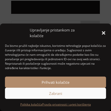
Pretraga
Upravljanje pristankom za
kolačiće
Nove objave
Da bismo pružili najbolje iskustvo, koristimo tehnologije poput kolačića za
čuvanje i/ili pristup informacijama o uređaju. Suglasnost s ovim
tehnologijama će nam omogućiti da obrađujemo podatke kao što su
Najnoviji komentari
ponašanje pri pregledavanju ili jedinstveni ID-ovi na ovoj web stranici.
Nepristanak ili povlačenje suglasnosti može negativno utjecati na
Nema komentara za prikaz.
određene karakteristike i funkcije.
Prihvati kolačiće
Designed and developed by
MARACOM
Zabrani
Politika kolačića
Pravila privatnosti i uvjeti korištenja