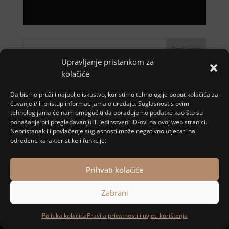
Pretraga
Upravljanje pristankom za
kolačiće
Nove objave
Da bismo pružili najbolje iskustvo, koristimo tehnologije poput kolačića za
čuvanje i/ili pristup informacijama o uređaju. Suglasnost s ovim
Najnoviji komentari
tehnologijama će nam omogućiti da obrađujemo podatke kao što su
ponašanje pri pregledavanju ili jedinstveni ID-ovi na ovoj web stranici.
Nepristanak ili povlačenje suglasnosti može negativno utjecati na
Nema komentara za prikaz.
određene karakteristike i funkcije.
Prihvati kolačiće
Designed and developed by
MARACOM
Zabrani
Politika kolačića
Pravila privatnosti i uvjeti korištenja