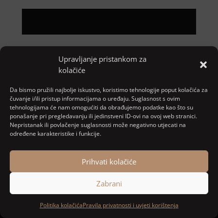
Pretraga
Upravljanje pristankom za
kolačiće
Nove objave
Da bismo pružili najbolje iskustvo, koristimo tehnologije poput kolačića za
čuvanje i/ili pristup informacijama o uređaju. Suglasnost s ovim
tehnologijama će nam omogućiti da obrađujemo podatke kao što su
Najnoviji komentari
ponašanje pri pregledavanju ili jedinstveni ID-ovi na ovoj web stranici.
Nepristanak ili povlačenje suglasnosti može negativno utjecati na
određene karakteristike i funkcije.
Nema komentara za prikaz.
Prihvati kolačiće
Zabrani
Designed and developed by
MARACOM
Politika kolačića
Pravila privatnosti i uvjeti korištenja