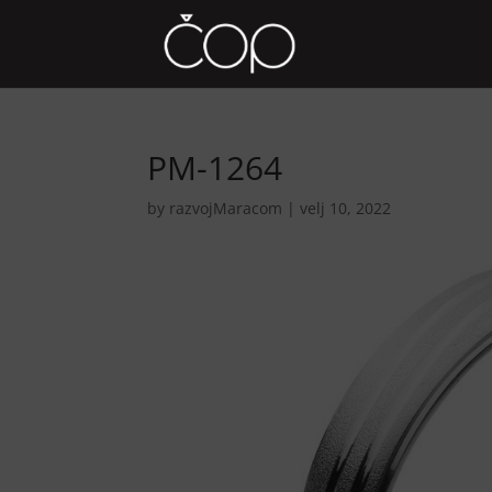
PM-1264
by
razvojMaracom
|
velj 10, 2022