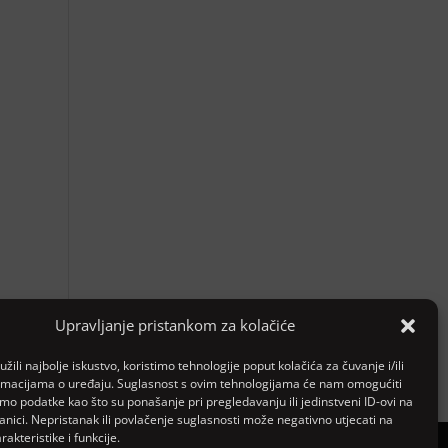
Upravljanje pristankom za kolačiće
žili najbolje iskustvo, koristimo tehnologije poput kolačića za čuvanje i/ili
ormacijama o uređaju. Suglasnost s ovim tehnologijama će nam omogućiti
o podatke kao što su ponašanje pri pregledavanju ili jedinstveni ID-ovi na
anici. Nepristanak ili povlačenje suglasnosti može negativno utjecati na
akteristike i funkcije.