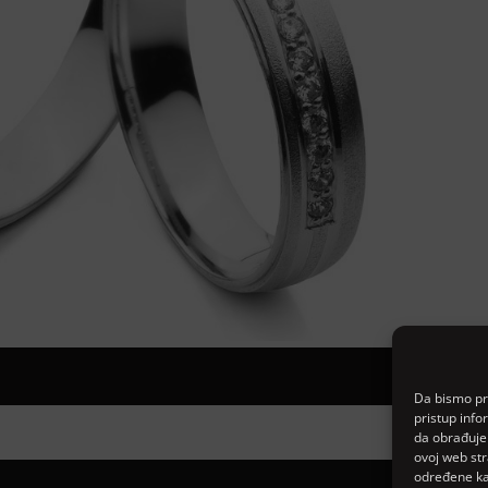
Da bismo pru
pristup inf
da obrađujem
ovoj web str
određene kar