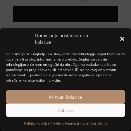
Upravljanje pristankom za
Pretraga
kolačiće
Nove objave
Da bismo pružili najbolje iskustvo, koristimo tehnologije poput kolačića za
čuvanje i/ili pristup informacijama o uređaju. Suglasnost s ovim
tehnologijama će nam omogućiti da obrađujemo podatke kao što su
ponašanje pri pregledavanju ili jedinstveni ID-ovi na ovoj web stranici.
Najnoviji komentari
Nepristanak ili povlačenje suglasnosti može negativno utjecati na
određene karakteristike i funkcije.
Nema komentara za prikaz.
Prihvati kolačiće
Zabrani
Designed and developed by
MARACOM
Politika kolačića
Pravila privatnosti i uvjeti korištenja