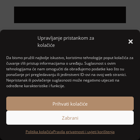
Upravljanje pristankom za
Pretraga
kolačiće
Nove objave
Da bismo pružili najbolje iskustvo, koristimo tehnologije poput kolačića za
čuvanje i/ili pristup informacijama o uređaju. Suglasnost s ovim
tehnologijama će nam omogućiti da obrađujemo podatke kao što su
ponašanje pri pregledavanju ili jedinstveni ID-ovi na ovoj web stranici.
Najnoviji komentari
Nepristanak ili povlačenje suglasnosti može negativno utjecati na
određene karakteristike i funkcije.
Nema komentara za prikaz.
Prihvati kolačiće
Zabrani
Designed and developed by
MARACOM
Politika kolačića
Pravila privatnosti i uvjeti korištenja