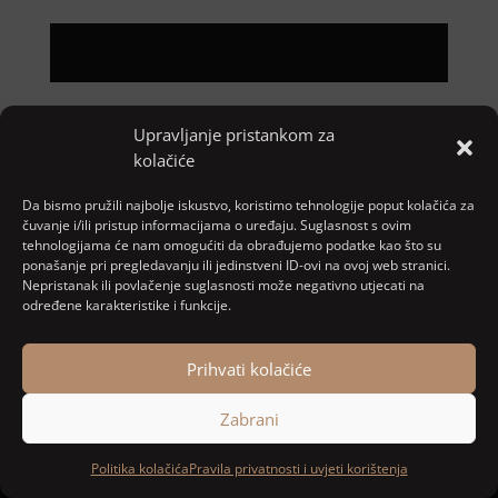
Upravljanje pristankom za
Pretraga
kolačiće
Nove objave
Da bismo pružili najbolje iskustvo, koristimo tehnologije poput kolačića za
čuvanje i/ili pristup informacijama o uređaju. Suglasnost s ovim
tehnologijama će nam omogućiti da obrađujemo podatke kao što su
ponašanje pri pregledavanju ili jedinstveni ID-ovi na ovoj web stranici.
Najnoviji komentari
Nepristanak ili povlačenje suglasnosti može negativno utjecati na
određene karakteristike i funkcije.
Nema komentara za prikaz.
Prihvati kolačiće
Zabrani
Designed and developed by
MARACOM
Politika kolačića
Pravila privatnosti i uvjeti korištenja