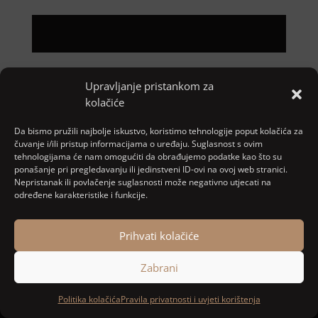
Upravljanje pristankom za
Pretraga
kolačiće
Nove objave
Da bismo pružili najbolje iskustvo, koristimo tehnologije poput kolačića za
čuvanje i/ili pristup informacijama o uređaju. Suglasnost s ovim
tehnologijama će nam omogućiti da obrađujemo podatke kao što su
ponašanje pri pregledavanju ili jedinstveni ID-ovi na ovoj web stranici.
Najnoviji komentari
Nepristanak ili povlačenje suglasnosti može negativno utjecati na
određene karakteristike i funkcije.
Nema komentara za prikaz.
Prihvati kolačiće
Zabrani
Designed and developed by
MARACOM
Politika kolačića
Pravila privatnosti i uvjeti korištenja