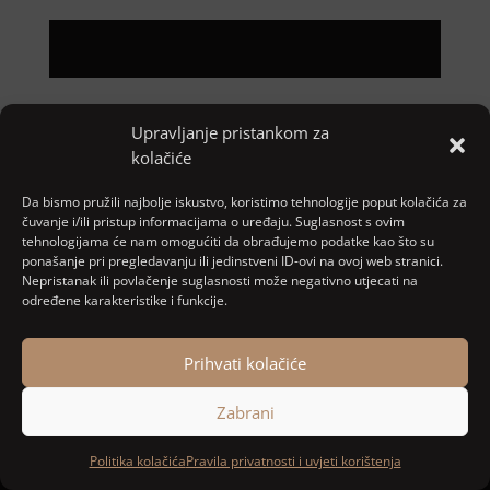
Pretraga
Upravljanje pristankom za
kolačiće
Nove objave
Da bismo pružili najbolje iskustvo, koristimo tehnologije poput kolačića za
čuvanje i/ili pristup informacijama o uređaju. Suglasnost s ovim
tehnologijama će nam omogućiti da obrađujemo podatke kao što su
Najnoviji komentari
ponašanje pri pregledavanju ili jedinstveni ID-ovi na ovoj web stranici.
Nepristanak ili povlačenje suglasnosti može negativno utjecati na
određene karakteristike i funkcije.
Nema komentara za prikaz.
Prihvati kolačiće
Zabrani
Designed and developed by
MARACOM
Politika kolačića
Pravila privatnosti i uvjeti korištenja