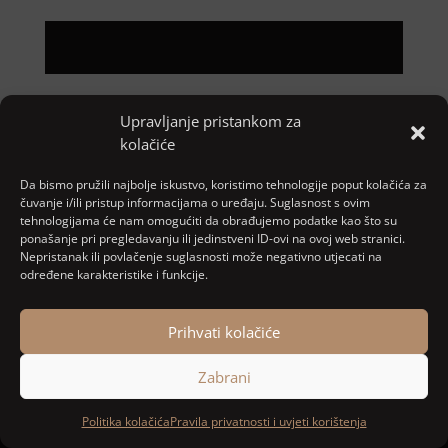
Upravljanje pristankom za
Pretraga
kolačiće
Nove objave
Da bismo pružili najbolje iskustvo, koristimo tehnologije poput kolačića za
čuvanje i/ili pristup informacijama o uređaju. Suglasnost s ovim
tehnologijama će nam omogućiti da obrađujemo podatke kao što su
ponašanje pri pregledavanju ili jedinstveni ID-ovi na ovoj web stranici.
Najnoviji komentari
Nepristanak ili povlačenje suglasnosti može negativno utjecati na
određene karakteristike i funkcije.
Nema komentara za prikaz.
Prihvati kolačiće
Zabrani
Designed and developed by
MARACOM
Politika kolačića
Pravila privatnosti i uvjeti korištenja