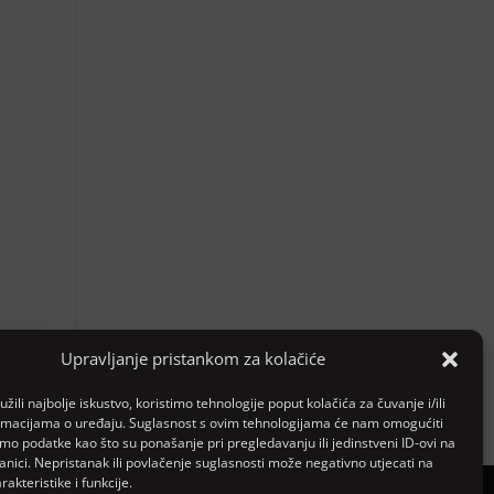
Upravljanje pristankom za kolačiće
žili najbolje iskustvo, koristimo tehnologije poput kolačića za čuvanje i/ili
ormacijama o uređaju. Suglasnost s ovim tehnologijama će nam omogućiti
o podatke kao što su ponašanje pri pregledavanju ili jedinstveni ID-ovi na
anici. Nepristanak ili povlačenje suglasnosti može negativno utjecati na
akteristike i funkcije.