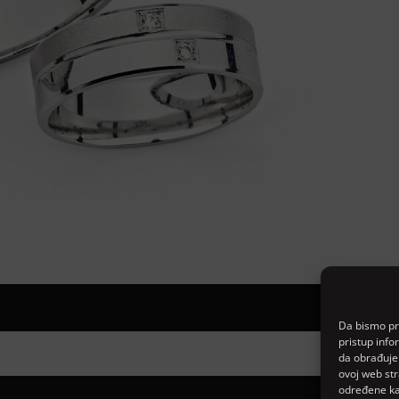
Da bismo pru
pristup inf
da obrađujem
ovoj web str
određene kar