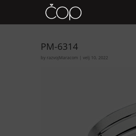
PM-6314
by
razvojMaracom
|
velj 10, 2022