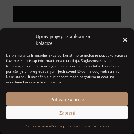
Upravljanje pristankom za
Pretraga
kolačiće
Nove objave
Da bismo pružili najbolje iskustvo, koristimo tehnologije poput kolačića za
čuvanje i/ili pristup informacijama o uređaju. Suglasnost s ovim
tehnologijama će nam omogućiti da obrađujemo podatke kao što su
ponašanje pri pregledavanju ili jedinstveni ID-ovi na ovoj web stranici.
Najnoviji komentari
Nepristanak ili povlačenje suglasnosti može negativno utjecati na
određene karakteristike i funkcije.
Nema komentara za prikaz.
Prihvati kolačiće
Zabrani
Designed and developed by
MARACOM
Politika kolačića
Pravila privatnosti i uvjeti korištenja