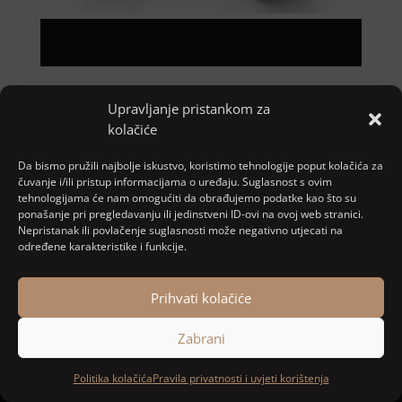
Upravljanje pristankom za
Pretraga
kolačiće
Nove objave
Da bismo pružili najbolje iskustvo, koristimo tehnologije poput kolačića za
čuvanje i/ili pristup informacijama o uređaju. Suglasnost s ovim
tehnologijama će nam omogućiti da obrađujemo podatke kao što su
ponašanje pri pregledavanju ili jedinstveni ID-ovi na ovoj web stranici.
Najnoviji komentari
Nepristanak ili povlačenje suglasnosti može negativno utjecati na
određene karakteristike i funkcije.
Nema komentara za prikaz.
Prihvati kolačiće
Zabrani
Designed and developed by
MARACOM
Politika kolačića
Pravila privatnosti i uvjeti korištenja