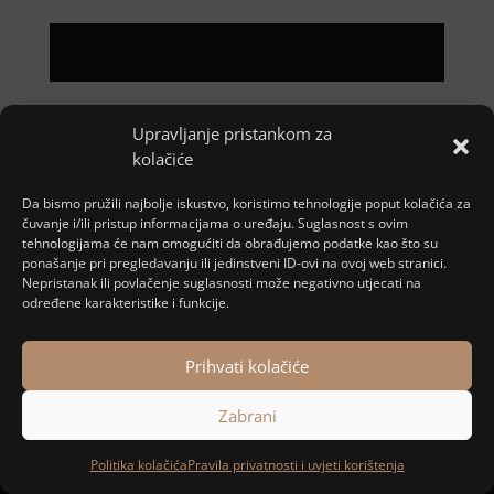
Upravljanje pristankom za
Pretraga
kolačiće
Nove objave
Da bismo pružili najbolje iskustvo, koristimo tehnologije poput kolačića za
čuvanje i/ili pristup informacijama o uređaju. Suglasnost s ovim
tehnologijama će nam omogućiti da obrađujemo podatke kao što su
ponašanje pri pregledavanju ili jedinstveni ID-ovi na ovoj web stranici.
Najnoviji komentari
Nepristanak ili povlačenje suglasnosti može negativno utjecati na
određene karakteristike i funkcije.
Nema komentara za prikaz.
Prihvati kolačiće
Zabrani
Designed and developed by
MARACOM
Politika kolačića
Pravila privatnosti i uvjeti korištenja