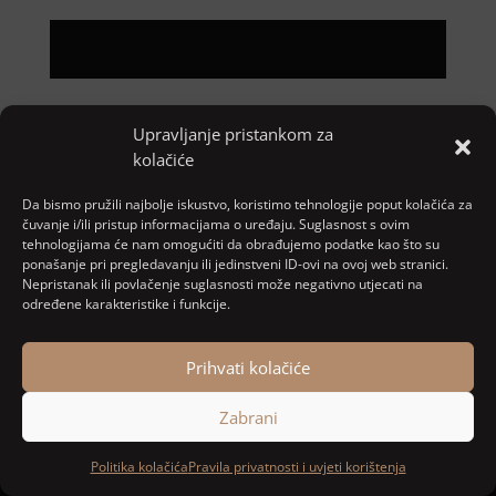
Pretraga
Upravljanje pristankom za
kolačiće
Nove objave
Da bismo pružili najbolje iskustvo, koristimo tehnologije poput kolačića za
čuvanje i/ili pristup informacijama o uređaju. Suglasnost s ovim
tehnologijama će nam omogućiti da obrađujemo podatke kao što su
Najnoviji komentari
ponašanje pri pregledavanju ili jedinstveni ID-ovi na ovoj web stranici.
Nepristanak ili povlačenje suglasnosti može negativno utjecati na
određene karakteristike i funkcije.
Nema komentara za prikaz.
Prihvati kolačiće
Zabrani
Designed and developed by
MARACOM
Politika kolačića
Pravila privatnosti i uvjeti korištenja