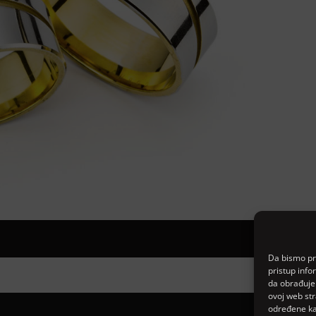
Da bismo pru
pristup inf
da obrađujem
ovoj web str
određene kar