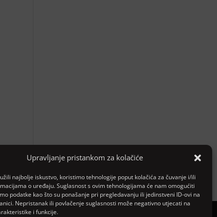
Upravljanje pristankom za kolačiće
žili najbolje iskustvo, koristimo tehnologije poput kolačića za čuvanje i/ili
ormacijama o uređaju. Suglasnost s ovim tehnologijama će nam omogućiti
o podatke kao što su ponašanje pri pregledavanju ili jedinstveni ID-ovi na
anici. Nepristanak ili povlačenje suglasnosti može negativno utjecati na
akteristike i funkcije.