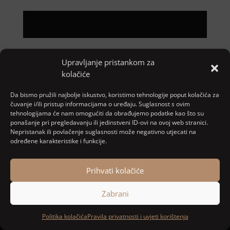
Upravljanje pristankom za
Pretraga
kolačiće
Nove objave
Da bismo pružili najbolje iskustvo, koristimo tehnologije poput kolačića za
čuvanje i/ili pristup informacijama o uređaju. Suglasnost s ovim
tehnologijama će nam omogućiti da obrađujemo podatke kao što su
ponašanje pri pregledavanju ili jedinstveni ID-ovi na ovoj web stranici.
Najnoviji komentari
Nepristanak ili povlačenje suglasnosti može negativno utjecati na
određene karakteristike i funkcije.
Nema komentara za prikaz.
Prihvati kolačiće
Zabrani
Designed and developed by
MARACOM
Politika kolačića
Pravila privatnosti i uvjeti korištenja